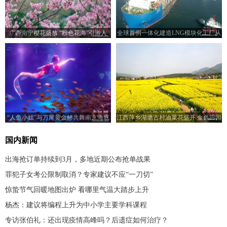
广西南宁樱花盛放 “粉色花海”引游人
全球首例一体化建造LNG模块化工厂从
青岛启运加拿大
“人鱼小姐”与万尾黄金鲹共舞南京海底
江西萍乡湖塘古村油菜花盛开 金色田园
世界
秀美如画
国内新闻
出海抢订单持续到3月，多地近期公布抢单战果
罪犯子女考公限制取消？专家建议不应“一刀切”
惊蛰节气回暖地图出炉 看哪里气温大踏步上升
杨杰：建议将编程上升为中小学主要学科课程
专访张伯礼：还出现疫情高峰吗？后遗症如何治疗？