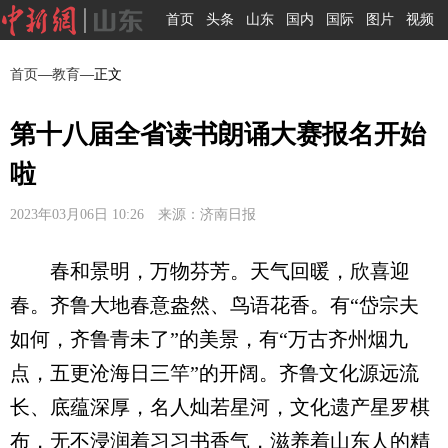
首页
头条
山东
国内
国际
图片
视频
首页
—
教育
—正文
第十八届全省读书朗诵大赛报名开始
啦
2023年03月06日 10:26 来源：济南日报
春和景明，万物芬芳。天气回暖，欣喜迎
春。齐鲁大地春意盎然、鸟语花香。有“岱宗夫
如何，齐鲁青未了”的美景，有“万古齐州烟九
点，五更沧海日三竿”的开阔。齐鲁文化源远流
长、底蕴深厚，名人灿若星河，文化遗产星罗棋
布，无不浸润着习习书香气，滋养着山东人的精