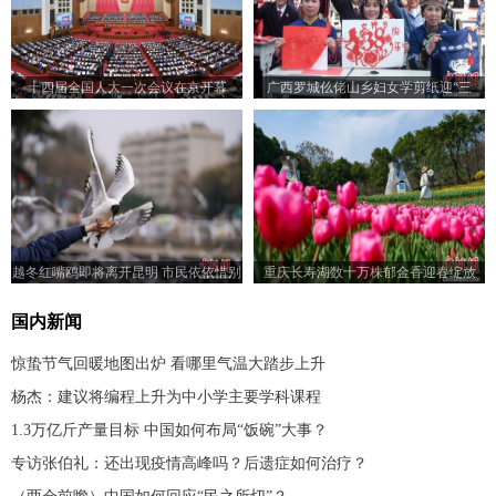
十四届全国人大一次会议在京开幕
广西罗城仫佬山乡妇女学剪纸迎“三
八”节
越冬红嘴鸥即将离开昆明 市民依依惜别
重庆长寿湖数十万株郁金香迎春绽放
国内新闻
惊蛰节气回暖地图出炉 看哪里气温大踏步上升
杨杰：建议将编程上升为中小学主要学科课程
1.3万亿斤产量目标 中国如何布局“饭碗”大事？
专访张伯礼：还出现疫情高峰吗？后遗症如何治疗？