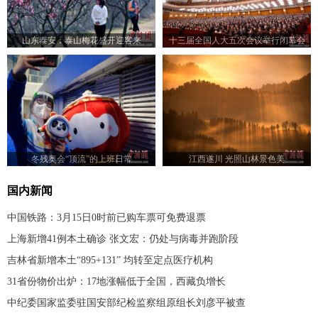
山东泰安：泰山梅花盛开迎客来
十三届全国人大五次会议举行闭幕会
冬残奥会“顶流”的上班日常
江西遂川 光照山林景色美
国内新闻
中国铁路：3月15日0时前已购车票可免费退票
上海新增41例本土确诊 张文宏：仍处与病毒并跑阶段
吉林省新增本土“895+131” 均转至定点医疗机构
31省份物价出炉：17地涨幅低于全国，西藏负增长
中纪委国家监委驻国安部纪检监察组原组长刘彦平被查