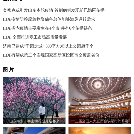
奥密克戎引发山东本轮疫情 首例病例发现前已隐匿传播
山东疫情防控应急物资储备总体能够满足运转需求
山东省内疫情主要发生在4个市 共有6个传播链条
山东:全面推进零工市场高质量发展
济南已建成“千园之城” 500平方米以上公园超千个
山东有望成第二个实现国家高新区设区市全覆盖省份
图 片
山东泰安：泰山梅花盛开迎客来
十三届全国人大五次会议举行闭幕会