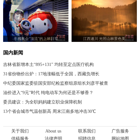
冬残奥会“顶流”的上班日常
江西遂川 光照山林景色美
国内新闻
吉林省新增本土“895+131” 均转至定点医疗机构
31省份物价出炉：17地涨幅低于全国，西藏负增长
中纪委国家监委驻国安部纪检监察组原组长刘彦平被查
油价进入“9元”时代 纯电动车为何还是不够香？
委员建议：为全职妈妈建立职业保障机制
13个省会城市气温创新高 周末江南多地冲击30℃
关于我们
About us
联系我们
广告服务
供稿服务
法律声明
招聘信息
网站地图