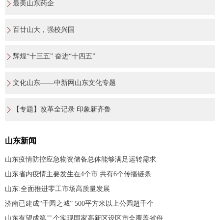
最美山东药企
百廿山大，强校兴国
辉煌“十三五” 奋进“十四五”
文化山东——中新网山东文化专题
【专题】改革全记录 印象新齐鲁
山东新闻
山东疫情防控应急物资储备总体能够满足运转需求
山东省内疫情主要发生在4个市 共有6个传播链条
山东:全面推进零工市场高质量发展
济南已建成“千园之城” 500平方米以上公园超千个
山东有望成第二个实现国家高新区设区市全覆盖省份