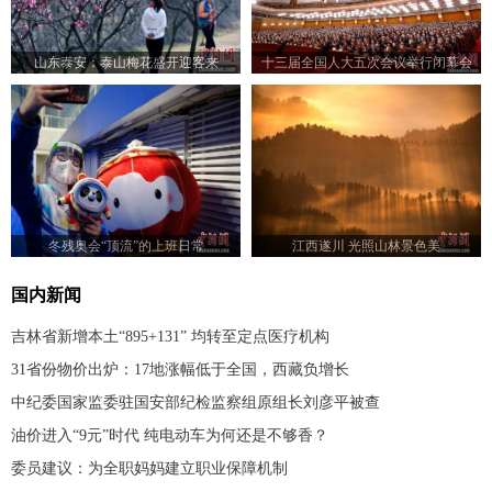
山东泰安：泰山梅花盛开迎客来
十三届全国人大五次会议举行闭幕会
冬残奥会“顶流”的上班日常
江西遂川 光照山林景色美
国内新闻
吉林省新增本土“895+131” 均转至定点医疗机构
31省份物价出炉：17地涨幅低于全国，西藏负增长
中纪委国家监委驻国安部纪检监察组原组长刘彦平被查
油价进入“9元”时代 纯电动车为何还是不够香？
委员建议：为全职妈妈建立职业保障机制