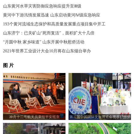
山东黄河水旱灾害防御应急响应提升至Ⅲ级
黄河中下游汛情发展迅速 山东启动黄河Ⅳ级应急响应
193个黄河流域生态保护和高质量发展重点项目集中开工
山东济宁：已关矿山“死而复活”，面积扩大十几倍
“月圆中秋 家乡味道” 山东开展中秋慰侨活动
2021年世界工业设计大会10月将在山东烟台举办
图 片
神舟十二号航天员乘组平安抵京
第二届中国国际文旅博览会揽尽17国异
域风情