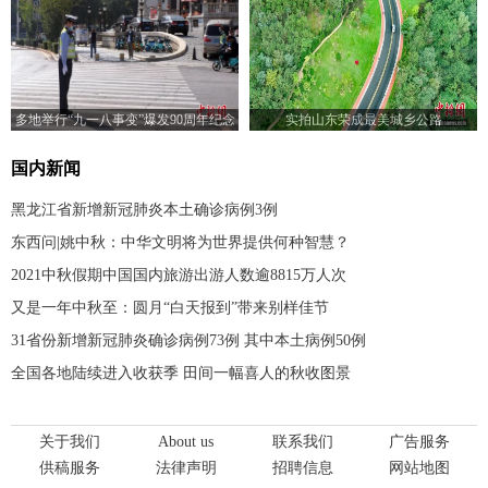
多地举行“九一八事变”爆发90周年纪念
实拍山东荣成最美城乡公路
仪式
国内新闻
黑龙江省新增新冠肺炎本土确诊病例3例
东西问|姚中秋：中华文明将为世界提供何种智慧？
2021中秋假期中国国内旅游出游人数逾8815万人次
又是一年中秋至：圆月“白天报到”带来别样佳节
31省份新增新冠肺炎确诊病例73例 其中本土病例50例
全国各地陆续进入收获季 田间一幅喜人的秋收图景
关于我们
About us
联系我们
广告服务
供稿服务
法律声明
招聘信息
网站地图