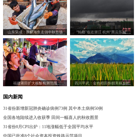
山东荣成：新鲜海鱼走俏中秋市场
“灿都”临近浙江 杭州“黑云压城”
福建莆田扩大核酸检测范围
四川平武：金色稻田扮靓美丽乡村
国内新闻
31省份新增新冠肺炎确诊病例73例 其中本土病例50例
全国各地陆续进入收获季 田间一幅喜人的秋收图景
31省份8月CPI出炉：11地涨幅低于全国平均水平
中国已批准8个社会资本投资铁路示范项目