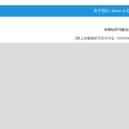
关于我们
About us
本网站所刊载信
[
网上传播视听节目许可证（0106168