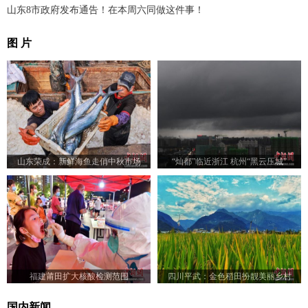
山东8市政府发布通告！在本周六同做这件事！
图 片
山东荣成：新鲜海鱼走俏中秋市场
“灿都”临近浙江 杭州“黑云压城”
福建莆田扩大核酸检测范围
四川平武：金色稻田扮靓美丽乡村
国内新闻