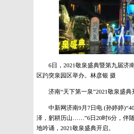
6日，2021敬泉盛典暨第九届济
区趵突泉园区举办。林彦银 摄
济南“天下第一泉”2021敬泉盛典开
中新网济南9月7日电 (孙婷婷)“
泽，躬耕历山……”6日20时6分，
地吟诵，2021敬泉盛典开启。