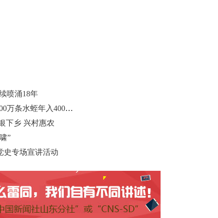
续喷涌18年
山东“80后”小伙的“蛭富经”：养殖300万条水蛭年入400万元
银下乡 兴村惠农
啸”
党史专场宣讲活动