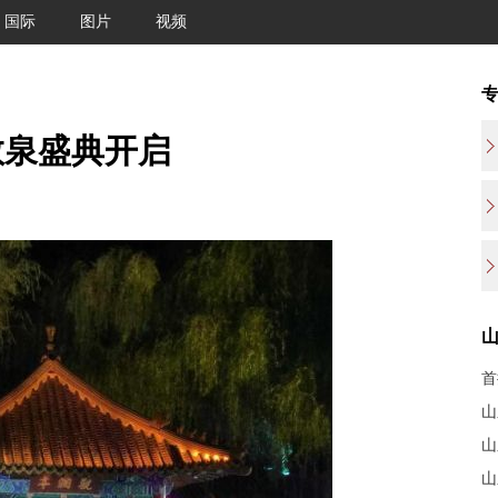
国际
图片
视频
1敬泉盛典开启
首
山
山
山