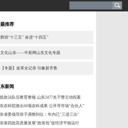
专题推荐
辉煌“十三五” 奋进“十四五”
文化山东——中新网山东文化专题
【专题】改革全记录 印象新齐鲁
山东新闻
批政法队伍教育整顿 山东2477名干警主动投案
东农科院推出60项农科成果 公开寻市场“合伙人”
东省委领导班子调整到位：年内已"三进三出"
东第四批高质量发展“政策包”促经济平稳运行