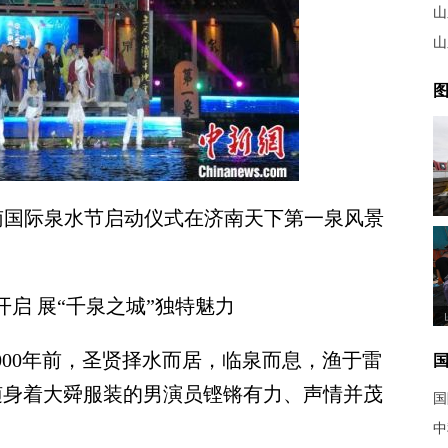
山
山
图
南国际泉水节启动仪式在济南天下第一泉风景
启 展“千泉之城”独特魅力
4000年前，圣贤择水而居，临泉而息，渔于雷
伴随身着大舜服装的男演员铿锵有力、声情并茂
国
中