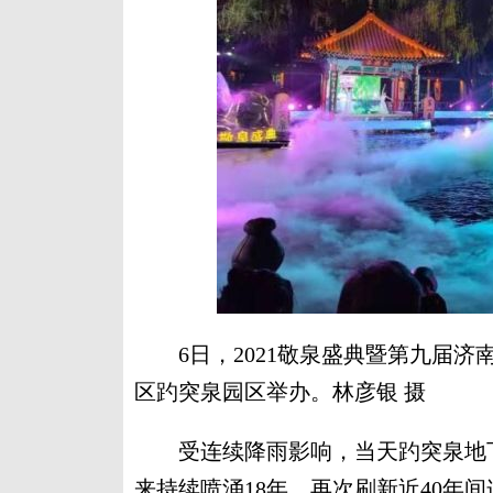
6日，2021敬泉盛典暨第九届济
区趵突泉园区举办。林彦银 摄
受连续降雨影响，当天趵突泉地下水位
来持续喷涌18年，再次刷新近40年