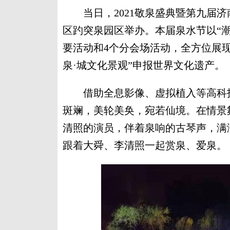
当日，2021敬泉盛典暨第九届济
区趵突泉园区举办。本届泉水节以“潮
要活动和4个分会场活动，全方位展现
泉·城文化景观”申报世界文化遗产。
借助全息影像、虚拟植入等高科技
斑斓，美轮美奂，宛若仙境。在情景
清照的演员，伴着泉响的古琴声，满
跟着大舜、李清照一起赏泉、爱泉。