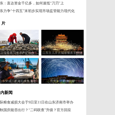
东：直达资金千亿多，如何速抵“刀刃”上
东力争“十四五”末初步实现市场监管能力现代化
 片
山东青岛贝类丰产忙秋收
山东台儿庄古城璀璨夜景醉游
人
山东荣成：开海归来鱼满仓
贵州从江星空闪耀
国内新闻
际粮食减损大会于9日至11日在山东济南市举办
秋国庆能否出行？“二码联查”升级？官方回应