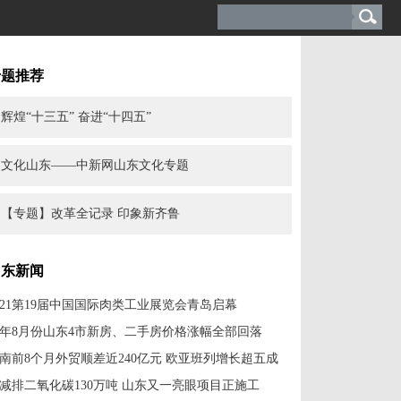
专题推荐
辉煌“十三五” 奋进“十四五”
文化山东——中新网山东文化专题
【专题】改革全记录 印象新齐鲁
山东新闻
021第19届中国国际肉类工业展览会青岛启幕
年8月份山东4市新房、二手房价格涨幅全部回落
南前8个月外贸顺差近240亿元 欧亚班列增长超五成
减排二氧化碳130万吨 山东又一亮眼项目正施工