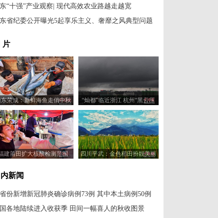
东“十强”产业观察| 现代高效农业路越走越宽
东省纪委公开曝光5起享乐主义、奢靡之风典型问题
 片
山东荣成：新鲜海鱼走俏中秋
“灿都”临近浙江 杭州“黑云压
市场
城”
福建莆田扩大核酸检测范围
四川平武：金色稻田扮靓美丽
乡村
国内新闻
1省份新增新冠肺炎确诊病例73例 其中本土病例50例
国各地陆续进入收获季 田间一幅喜人的秋收图景