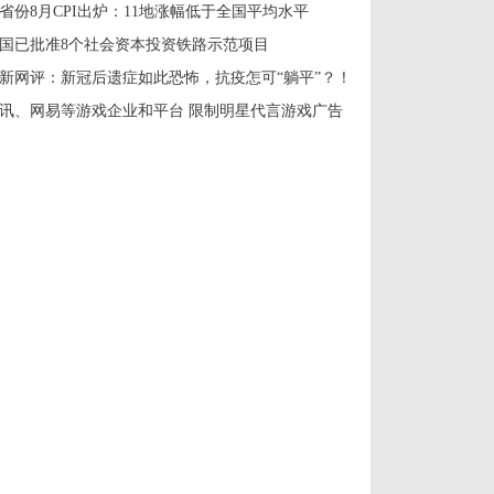
1省份8月CPI出炉：11地涨幅低于全国平均水平
国已批准8个社会资本投资铁路示范项目
新网评：新冠后遗症如此恐怖，抗疫怎可“躺平”？！
讯、网易等游戏企业和平台 限制明星代言游戏广告