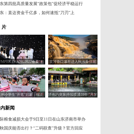
东第四批高质量发展“政策包”促经济平稳运行
东：直达资金千亿多，如何速抵“刀刃”上
 片
UMPER ZHANG2022春夏“初
黄河壶口瀑布进入秋汛最佳观
心·盛放”主题时装发布会举行
赏季
兰州小学生“开笔”启蒙：端正
济南趵突泉持续喷涌18年 “月牙
衣冠 击鼓鸣志
飞瀑”奇观重现
国内新闻
际粮食减损大会于9日至11日在山东济南市举办
秋国庆能否出行？“二码联查”升级？官方回应