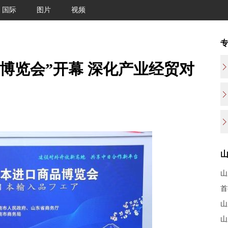
国际
图片
视频
商品博览会”开幕 深化产业经贸对
山
首
山
山