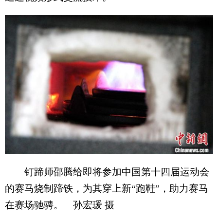
钉蹄师邵腾给即将参加中国第十四届运动会
的赛马烧制蹄铁，为其穿上新“跑鞋”，助力赛马
在赛场驰骋。 孙宏瑗 摄