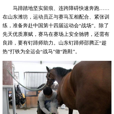
马蹄踏地坚实留痕、连跨障碍快速奔跑……
在山东潍坊，运动员正与赛马互相配合、紧张训
练，准备奔赴中国第十四届运动会“战场”。除了
先天优质禀赋，赛马在赛场上安全驰骋，还需有
良蹄，要有钉蹄师助力。山东钉蹄师邵腾正“趁
热”打铁为全运会“战马”做“跑鞋”。