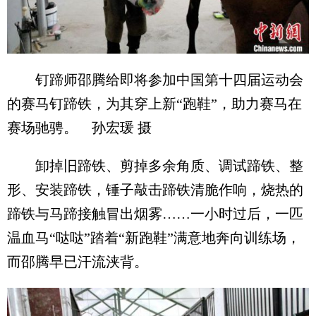
钉蹄师邵腾给即将参加中国第十四届运动会
的赛马钉蹄铁，为其穿上新“跑鞋”，助力赛马在
赛场驰骋。 孙宏瑗 摄
卸掉旧蹄铁、剪掉多余角质、调试蹄铁、整
形、安装蹄铁，锤子敲击蹄铁清脆作响，烧热的
蹄铁与马蹄接触冒出烟雾……一小时过后，一匹
温血马“哒哒”踏着“新跑鞋”满意地奔向训练场，
而邵腾早已汗流浃背。