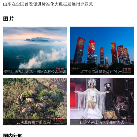
山东在全国首发促进标准化大数据发展指导意见
图 片
航拍江西九江天花井国家森林公园 云海
北京高层建筑亮灯迎“七一”
翻腾景色壮美
云南北移象群重回易门
山东济南上演大学生时尚秀
国内新闻