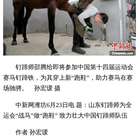
钉蹄师邵腾给即将参加中国第十四届运动会
赛马钉蹄铁，为其穿上新“跑鞋”，助力赛马在赛
场驰骋。 孙宏瑗 摄
中新网潍坊6月23日电 题：山东钉蹄师为全
运会“战马”做“跑鞋” 致力壮大中国钉蹄师队伍
作者 孙宏瑗