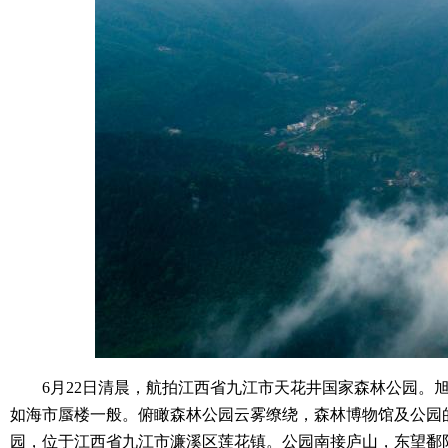
6月22日清晨，航拍江西省九江市天花井国家森林公园。旭
如海市蜃楼一般。俯瞰森林公园云雾缭绕，森林博物馆及公园
园，位于江西省九江市濂溪区莲花镇。公园南接庐山，东望鄱阳