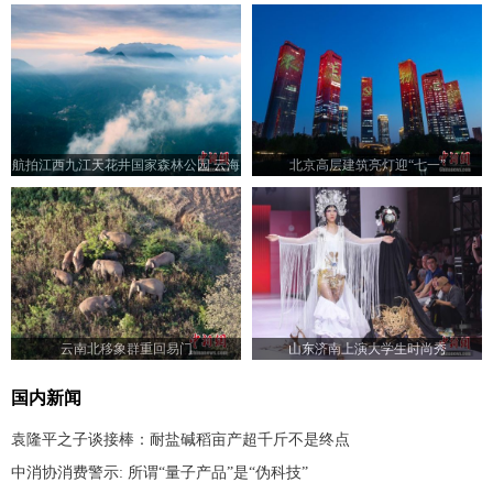
航拍江西九江天花井国家森林公园 云海
北京高层建筑亮灯迎“七一”
翻腾景色壮美
云南北移象群重回易门
山东济南上演大学生时尚秀
国内新闻
袁隆平之子谈接棒：耐盐碱稻亩产超千斤不是终点
中消协消费警示: 所谓“量子产品”是“伪科技”