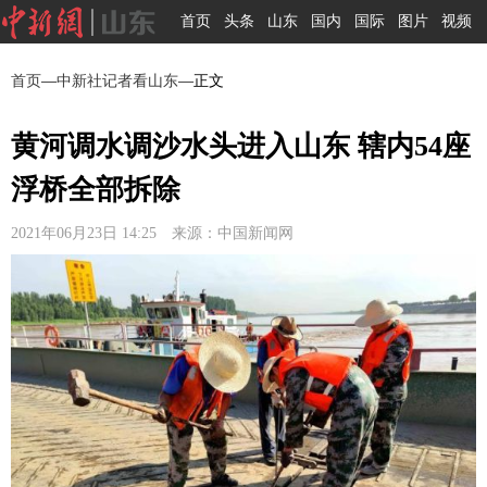
首页
头条
山东
国内
国际
图片
视频
首页
—
中新社记者看山东
—正文
黄河调水调沙水头进入山东 辖内54座
浮桥全部拆除
2021年06月23日 14:25 来源：中国新闻网