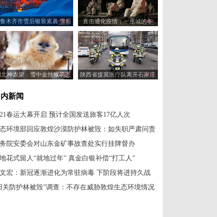
鲁木齐市雪后银装素裹 雪后
直击通化疫情：一座城的冬
色景美如画
日“不眠夜”
湖北神农架：雪中金丝猴萌态
陕西省援冀医疗队离开石家庄
十足惹人爱
国内新闻
021春运大幕开启 预计全国发送旅客17亿人次
态环境部回应敦煌沙漠防护林被毁：如失职严肃问责
务院安委会对山东金矿事故查处实行挂牌督办
地花式留人“就地过年” 真金白银补偿“打工人”
文宏：新冠逐渐进化为常驻病毒 下阶段将进持久战
阳关防护林被毁”调查：不存在威胁敦煌生态环境情况