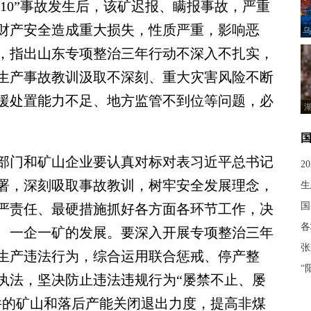
10”事故发生后，该矿迟报、瞒报事故，严重
财产安全造成重大损失，性质严重，影响恶
乌
，指出山东专项整治三年行动不深入不扎实，
生产事故教训汲取不深刻、重大灾害风险不断
援处置能力不足、地方监管不到位等问题，必
门和矿山企业要认真对标对表习近平总书记
2
署，深刻吸取事故教训，树牢安全发展理念，
生
国
严责任、最硬措施抓好各方面各环节工作，决
各
、一企一矿的发展。要深入开展专项整治三年
张
生产违法行为，综合运用联合惩戒、停产整
“
执法，坚决防止违法违规行为“屡禁不止、屡
件的矿山和落后产能关闭退出力度，提高非煤