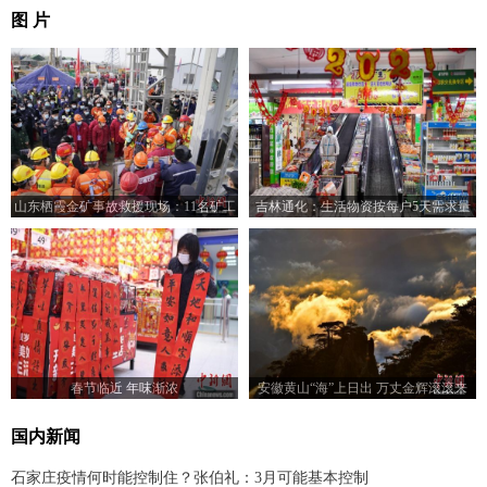
图 片
山东栖霞金矿事故救援现场：11名矿工
吉林通化：生活物资按每户5天需求量
成功升井
半价配送“蔬菜包”
春节临近 年味渐浓
安徽黄山“海”上日出 万丈金辉滚滚来
国内新闻
石家庄疫情何时能控制住？张伯礼：3月可能基本控制