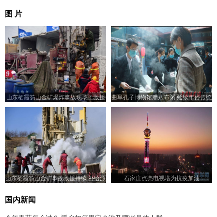
图 片
山东栖霞笏山金矿爆炸事故现场：救援
曲阜孔子博物馆腊八布粥 延续年俗传统
持续进行
山东栖霞笏山金矿事故救援持续 补给源
石家庄点亮电视塔为抗疫加油
源不断送往井下
国内新闻