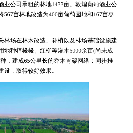
酒业公司承租的林地1433亩。敦煌葡萄酒业公
将567亩林地改造为400亩葡萄园地和167亩枣
关林场在林木改造、补植以及林场基础设施建
地种植梭梭、红柳等灌木6000余亩(尚未成
种，建成65公里长的乔木骨架网络；同步推
建设，取得较好效果。