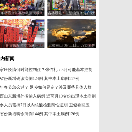
山东栖霞金矿事故救援现场：
吉林通化：生活物资按每户5天
11名矿工成功升井
需求量半价配送“蔬菜包”
春节临近 年味渐浓
安徽黄山“海”上日出 万丈金辉
滚滚来
国内新闻
家庄疫情何时能控制住？张伯礼：3月可能基本控制
1省份新增确诊病例124例 其中本土病例117例
年春节怎么过？ 返乡如何界定？涉及哪些具体人群
西山东新增外省输入病例 近两月10省份出现本土病例
乡人员需持7日以内核酸检测阴性证明 卫健委回应
1省份新增确诊病例144例 其中本土病例126例