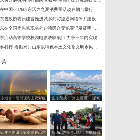
山东省开展机动指挥部跨区域协同拉练 提升应急处置综合保障能力
在中国·2026山东活力之夏消费季活动在烟台举行
东省政协委员建言推进城乡商贸流通网络体系建设
山东在全国率先实现省外户籍民众无犯罪记录证明“零门槛”全程网办
山东启动高等学校校园电影放映项目 力争三年内实现150所高校全覆盖
（乡村行·看振兴）山东以特色本土文化塑文明乡风 擦亮乡村幸福底色
 片
山东烟台：雨后现海上双彩虹
山东荣成：“海上夏耕”一派繁
画面唯美
忙
2026年全国田径冠军赛在山东
探访山东高考现场：智能机器
日照举行
人“趣味护考”