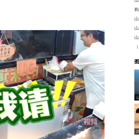
购
山
图