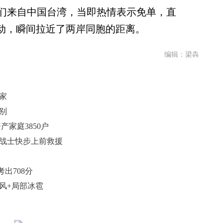
们来自中国台湾，当即热情表示免单，直
举动，瞬间拉近了两岸同胞的距离。
编辑：梁犇
家
离别
产家庭3850户
的战士快步上前救援
出708分
阵风+局部冰雹