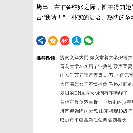
烤串，在准备结账之际，摊主得知她
言“我请！”。朴实的话语、热忱的
济南突降大雨 保安举着大伞护送大
推荐阅读
青岛大学2026届毕业典礼 歌声寄
山东千万元资产家庭5.5万户 亿元资
大雨湍急女子不慎摔倒 马路对面
夏日的DNA被大明湖荷花唤醒了
自信宣誓创造巨野一中历史的少年考
济南迎强降雨天气 山东将现10级
临沂市平邑县新任命两名副县长