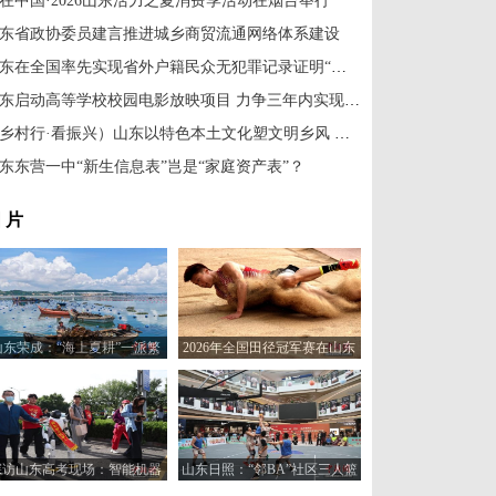
在中国·2026山东活力之夏消费季活动在烟台举行
东省政协委员建言推进城乡商贸流通网络体系建设
山东在全国率先实现省外户籍民众无犯罪记录证明“零门槛”全程网办
山东启动高等学校校园电影放映项目 力争三年内实现150所高校全覆盖
（乡村行·看振兴）山东以特色本土文化塑文明乡风 擦亮乡村幸福底色
东东营一中“新生信息表”岂是“家庭资产表”？
 片
山东荣成：“海上夏耕”一派繁
2026年全国田径冠军赛在山东
忙
日照举行
探访山东高考现场：智能机器
山东日照：“邻BA”社区三人篮
人“趣味护考”
球赛火热开打