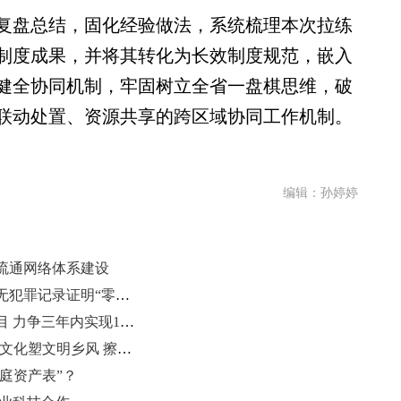
盘总结，固化经验做法，系统梳理本次拉练
制度成果，并将其转化为长效制度规范，嵌入
健全协同机制，牢固树立全省一盘棋思维，破
联动处置、资源共享的跨区域协同工作机制。
编辑：孙婷婷
流通网络体系建设
山东在全国率先实现省外户籍民众无犯罪记录证明“零门槛”全程网办
山东启动高等学校校园电影放映项目 力争三年内实现150所高校全覆盖
（乡村行·看振兴）山东以特色本土文化塑文明乡风 擦亮乡村幸福底色
庭资产表”？