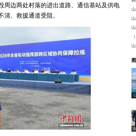
购
毁周边两处村落的进出道路、通信基站及供电
山
不清、救援通道受阻。
山
图