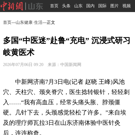
首页
头条
山东
国内
国际
图片
视频
首页
—
山东健康·生活
—正文
多国“中医迷”赴鲁“充电” 沉浸式研习
岐黄医术
2026年07月06日 09:20 来源：中国新闻网
中新网济南7月3日电(记者 赵晓 王峰)风池
穴、天柱穴、颈夹脊穴，医生捻转银针，轻轻刺
入……“我有高血压，经常头痛头胀、脖颈僵
硬。几针下去，头颈感觉轻松了许多。”来自埃
及的理疗师瓦拉3日在山东济南体验中医针灸
后，连连称奇。