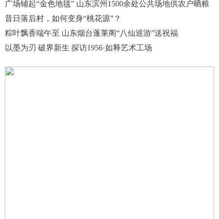
广场铺起“金色地毯” 山东滨州1500余处公共场地供农户晒粮
昔日落后村，如何变身“桃花源”？
粽叶飘香端午至 山东烟台蓬莱阁“八仙巡游”送祝福
以墨为刃 破界新生 探访1956·如释艺术工场