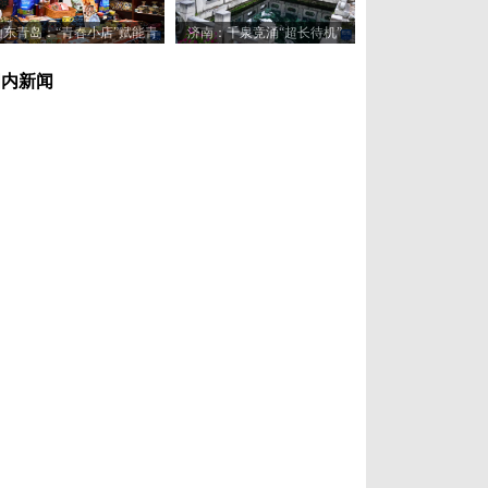
山东青岛：“青春小店”赋能青
济南：千泉竞涌“超长待机”
年创业新活力
国内新闻