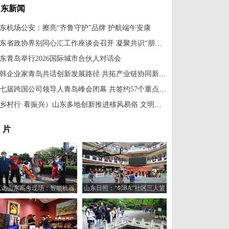
山东新闻
东机场公安：擦亮“齐鲁守护”品牌 护航端午安康
山东省政协界别同心汇工作座谈会召开 凝聚共识“朋友圈”
东青岛举行2026国际城市合伙人对话会
中韩企业家青岛共话创新发展路径 共拓产业链协同新机遇
第七届跨国公司领导人青岛峰会闭幕 共签约57个重点项目
（乡村行·看振兴）山东多地创新推进移风易俗 文明新风吹进千家万户
 片
探访山东高考现场：智能机器
山东日照：“邻BA”社区三人篮
人“趣味护考”
球赛火热开打