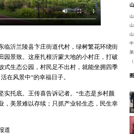
山
山
临沂兰陵县卞庄街道代村，绿树繁花环绕街
田园景致。这座扎根沂蒙大地的小村庄，打破
放式生态公园，村民足不出村，就能坐拥四季
图
，活在风景中”的幸福日子。
实托底。王传喜告诉记者。“生态是乡村颜
业，美景难以存续；只抓产业轻生态，民生幸
报道