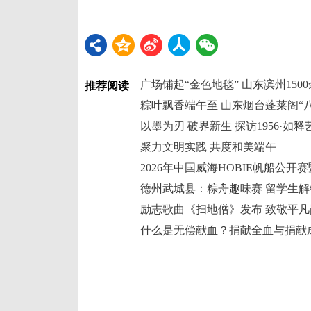
推荐阅读
粽叶飘香端午至 山东烟台蓬莱阁“
以墨为刃 破界新生 探访1956·如
聚力文明实践 共度和美端午
德州武城县：粽舟趣味赛 留学生
励志歌曲《扫地僧》发布 致敬平
什么是无偿献血？捐献全血与捐献