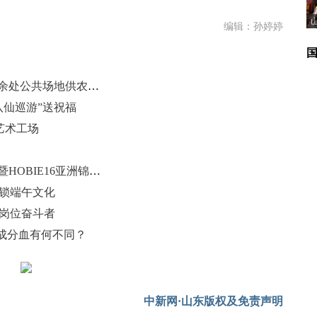
编辑：孙婷婷
广场铺起“金色地毯” 山东滨州1500余处公共场地供农户晒粮
八仙巡游”送祝福
释艺术工场
2026年中国威海HOBIE帆船公开赛暨HOBIE16亚洲锦标赛举行
解锁端午文化
凡岗位奋斗者
成分血有何不同？
中新网·山东版权及免责声明