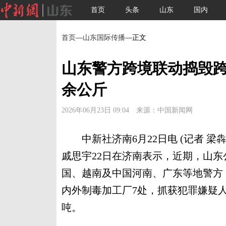
首页
头条
山东
国内
首页
—
山东国际传播
—正文
山东警方跨境联动捣毁跨
余公斤
2026年06月23日 09:04 来源：中国新闻网
中新社济南6月22日电 (记者 梁
戚思宇22日在济南表示，近期，山
国、越南及中国河南、广东等地警方，侦
内外制毒加工厂7处，抓获犯罪嫌疑人
吨。