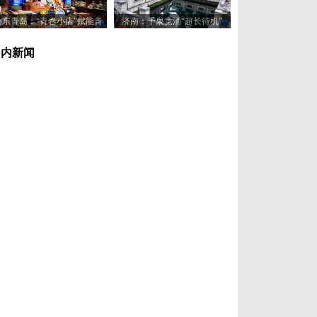
山东青岛：“青春小店”赋能青
济南：千泉竞涌“超长待机”
年创业新活力
国内新闻