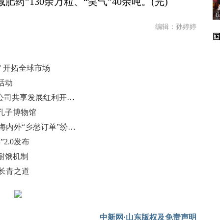
药”130余万粒、“笑气”40余吨。(完)
编辑：孙婷婷
” 开拓全球市场
活动
报告：“十五五”期间中国将为跨国公司共享发展红利开辟新空间
孔子博物馆
山东“00后”以微缩老屋重现旧时光 海内外“乡愁订单”纷至沓来
2.0发布
耐饿机制
元长青之道
中新网·山东版权及免责声明