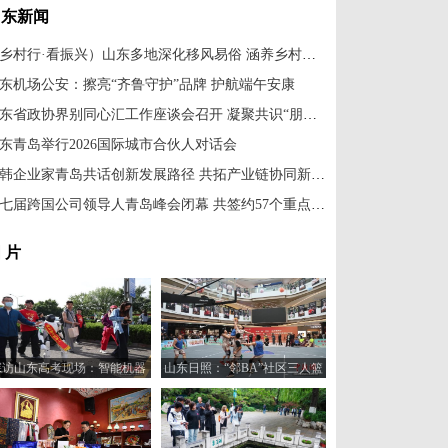
山东新闻
（乡村行·看振兴）山东多地深化移风易俗 涵养乡村文明新风
东机场公安：擦亮“齐鲁守护”品牌 护航端午安康
山东省政协界别同心汇工作座谈会召开 凝聚共识“朋友圈”
东青岛举行2026国际城市合伙人对话会
中韩企业家青岛共话创新发展路径 共拓产业链协同新机遇
第七届跨国公司领导人青岛峰会闭幕 共签约57个重点项目
 片
探访山东高考现场：智能机器
山东日照：“邻BA”社区三人篮
人“趣味护考”
球赛火热开打