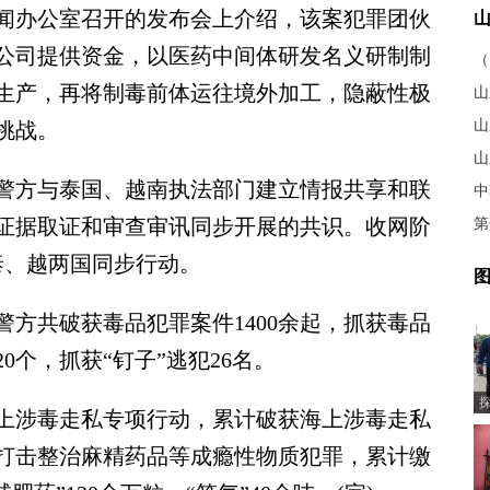
办公室召开的发布会上介绍，该案犯罪团伙
公司提供资金，以医药中间体研发名义研制制
生产，再将制毒前体运往境外加工，隐蔽性极
山
挑战。
山
方与泰国、越南执法部门建立情报共享和联
证据取证和审查审讯同步开展的共识。收网阶
泰、越两国同步行动。
图
方共破获毒品犯罪案件1400余起，抓获毒品
0个，抓获“钉子”逃犯26名。
涉毒走私专项行动，累计破获海上涉毒走私
项打击整治麻精药品等成瘾性物质犯罪，累计缴