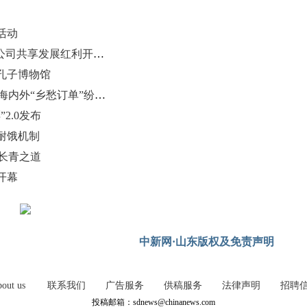
活动
报告：“十五五”期间中国将为跨国公司共享发展红利开辟新空间
孔子博物馆
山东“00后”以微缩老屋重现旧时光 海内外“乡愁订单”纷至沓来
2.0发布
耐饿机制
元长青之道
开幕
中新网·山东版权及免责声明
out us
联系我们
广告服务
供稿服务
法律声明
招聘
投稿邮箱：sdnews@chinanews.com