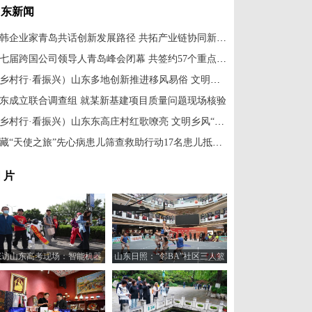
山东新闻
中韩企业家青岛共话创新发展路径 共拓产业链协同新机遇
第七届跨国公司领导人青岛峰会闭幕 共签约57个重点项目
（乡村行·看振兴）山东多地创新推进移风易俗 文明新风吹进千家万户
东成立联合调查组 就某新基建项目质量问题现场核验
（乡村行·看振兴）山东东高庄村红歌嘹亮 文明乡风“唱”在实处
西藏“天使之旅”先心病患儿筛查救助行动17名患儿抵达济南市中心医院接受救治
 片
探访山东高考现场：智能机器
山东日照：“邻BA”社区三人篮
人“趣味护考”
球赛火热开打