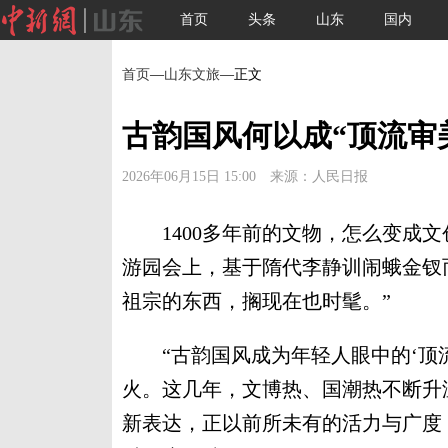
首页
头条
山东
国内
首页
—
山东文旅
—正文
古韵国风何以成“顶流审
2026年06月15日 15:00 来源：人民日报
1400多年前的文物，怎么变成文
游园会上，基于隋代李静训闹蛾金钗
祖宗的东西，搁现在也时髦。”
“古韵国风成为年轻人眼中的‘顶流
火。这几年，文博热、国潮热不断升
新表达，正以前所未有的活力与广度