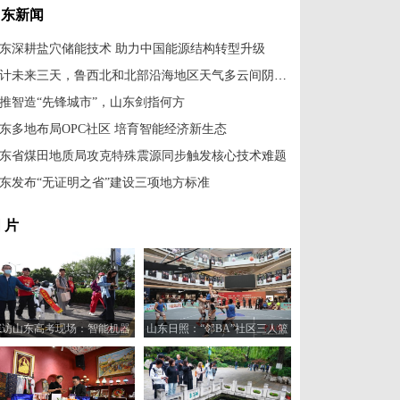
山东新闻
东深耕盐穴储能技术 助力中国能源结构转型升级
预计未来三天，鲁西北和北部沿海地区天气多云间阴局部有雷雨或阵雨
推智造“先锋城市”，山东剑指何方
东多地布局OPC社区 培育智能经济新生态
东省煤田地质局攻克特殊震源同步触发核心技术难题
东发布“无证明之省”建设三项地方标准
 片
探访山东高考现场：智能机器
山东日照：“邻BA”社区三人篮
人“趣味护考”
球赛火热开打