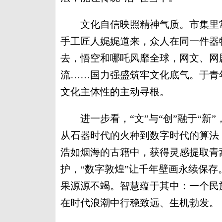
文化自信映照精神气质。市集里常
手工匠人娓娓道来，众人在同一件器
去，悟空和哪吒风靡全球，网文、网
流……国力强盛筑牢文化底气。于青
文化主体性的主动寻根。
进一步看，“文”与“创”融于“新”
从石器时代的火种到数字时代的算法
浩如烟海的古籍中，获得灵感提取青
护，“数字敦煌”让千年壁画永续保
果源源不竭。智慧蕴于其中：一个民
在时代浪潮中行稳致远、生机勃发。