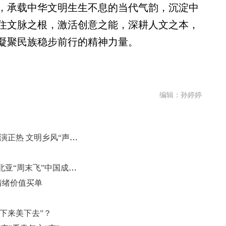
承载中华文明生生不息的当代气韵，沉淀中
住文脉之根，激活创意之能，深耕人文之本，
凝聚民族稳步前行的精神力量。
编辑：孙婷婷
（乡村行·看振兴）山东小戏小剧乡演正热 文明乡风“声”入人心
“China Travel”火了！引客入鲁让东北亚“周末飞”中国成为日常
为情绪价值买单
活下来美下去”？