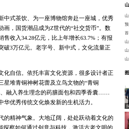
山
中式茶饮、为一座博物馆奔赴一座城，优秀
动画，国货潮品成为Z世代的“社交货币”。数
首
售收入34.28亿元，比上年增长63.7%；有报
山
将突破3万亿元。老字号、新中式，文化流量正
山
山
化自信。依托丰富文化资源，很多设计者正
图
三星堆青铜神树花蕾及立鸟文物的“青铜
包、融入养生理念的药膳面包和四季香囊……
中华优秀传统文化焕发新的生机活力。
的精神气象。大地辽阔，处处跃动着文化的
更能探察如何通过创意与科技，激活古老文明的