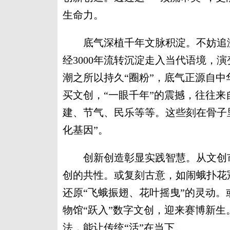
生命力。
底气深植千年文脉积淀。不妨追溯
经3000年流转沉淀走入当代语境，
潮之所以持久“圈粉”，底气正源自中
买文创，“一眼千年”的震撼，往往
建、节气、民乐等等。这些刻在骨子
化基因”。
创新创造彰显实践智慧。从文创市
创的共性。或复刻古意，如闹蛾扑花
还原“飞蛾振翅、花叶摇曳”的灵动
物馆“跃入”数字文创，迎来赛博新
法，能让传统“活”在当下。