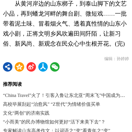
从黄河岸边的山东梆子，到泰山脚下的文艺
小品，再到蟠龙河畔的舞台剧、微短戏……一批
带着泥土味、冒着烟火气、透着真性情的山东小
戏小剧，正将文明乡风吹遍田间阡陌，让新习
俗、新风尚、新观念在民众心中生根开花。(完)
编辑：孙婷婷
推荐阅读
“China Travel”火了！引客入鲁让东北亚“周末飞”中国成为日常
高校毕展刮起“治愈风” “Z世代”为情绪价值买单
文化“两创”的济南实践
“小而美”的民办博物馆如何更好“活下来美下去”？
专家解读山东高考作文：以词语之“变”看青年之“变”