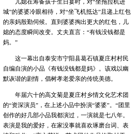
儿媳在筹备孩子生日宴时，对“坐拖拉机进
城”的婆婆冷眼相待，对“坐飞机抵达”且递上红包
的亲妈殷勤伺候。直到婆婆掏出更大的红包，儿
媳的态度瞬间改变。丈夫直言：“有钱没钱都是
妈。”
这一幕出自泰安市宁阳县葛石镇夏庄村村民
自编自演的小品《有钱没钱都是妈》。该戏以幽
默诙谐的剧情，倡树孝老爱亲的传统美德。
年届六十的高文菊是夏庄村乡情文化艺术团
的“资深演员”，在上述小品中扮演“婆婆”。“团里
创作的好几部小品我都演过，一演就是七八年。
表演是我的爱好，在家没事就喜欢琢磨台词、表