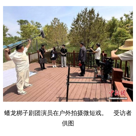
蟠龙梆子剧团演员在户外拍摄微短戏。 受访者
供图