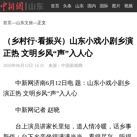
首页
头条
山东
国内
国际
图片
视频
首页
—
山东文旅
—正文
（乡村行·看振兴）山东小戏小剧乡演
正热 文明乡风“声”入人心
2026年06月12日 14:31 来源：中国新闻网
中新网济南6月12日电 题：山东小戏小剧乡
演正热 文明乡风“声”入人心
中新网记者 赵晓
台上演员讲家长里短，道人情冷暖，话乡事
新俗；台下乡亲坐得满满当当，看得尽兴，听得