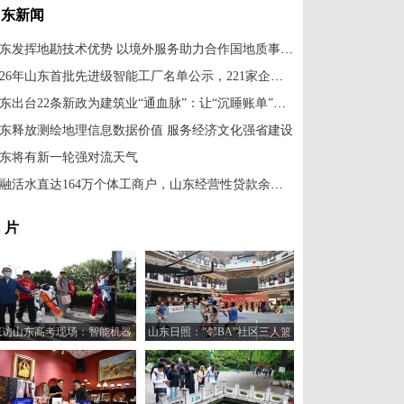
山东新闻
山东发挥地勘技术优势 以境外服务助力合作国地质事业发展
2026年山东首批先进级智能工厂名单公示，221家企业入选
山东出台22条新政为建筑业“通血脉”：让“沉睡账单”变“流动资金”
东释放测绘地理信息数据价值 服务经济文化强省建设
东将有新一轮强对流天气
金融活水直达164万个体工商户，山东经营性贷款余额近6474亿元
 片
探访山东高考现场：智能机器
山东日照：“邻BA”社区三人篮
人“趣味护考”
球赛火热开打