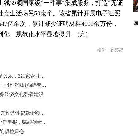
39项国家级“一件事”集成服务，打造“无证
”社会生活场景50余个。该省累计开展电子证照
47亿余次，累计减少证明材料4000余万份，
利化、规范化水平显著提升。(完)
编辑：孙婷婷
2026年山东首批先进级智能工厂名单公示，221家企业入选
山东出台22条新政为建筑业“通血脉”：让“沉睡账单”变“流动资金”
服务经济文化强省建设
金融活水直达164万个体工商户，山东经营性贷款余额近6474亿元
山东启动2026年度“三首”产品保险补偿申报，赋能创新产品推广应用
护航颗粒归仓