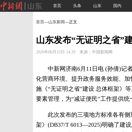
首页
头条
山东
国内
首页
—
山东新闻
—正文
山东发布“无证明之省”
2026年06月12日 14:29 来源：中国新闻网
中新网济南6月11日电 (孙倩)记
化营商环境、提升政务服务效能、加
施《“无证明之省”建设 总体框架》
要素管理，为“减证便民”工作提供统
此次发布的三项地方标准各有侧重、
架》(DB37/T 6013—2025)