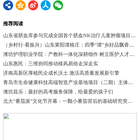
推荐阅读
山东省脐血库参与完成全国首个脐血NK治疗儿童肿瘤项目备案
（乡村行·看振兴）山东莱阳谭格庄：四季“谭”乡好品飘香市场
潍坊护理职业学院：产教科一体化深耕细作 树立医护人才培育新标杆
山东惠民：三维协同推动移风易俗走深走实
济南高新区厚植民企成长沃土 激活高质量发展新引擎
青岛市生命健康科技高端智造产业基地项目（二期）主体完工
潍坊昌乐：最好的高考服务保障，给最爱的孩子们
北大“番茄派”文化节开幕：一颗小番茄背后的基础研究突围与产业新局