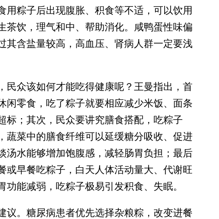
食用粽子后出现腹胀、积食等不适，可以饮用
生茶饮，理气和中、帮助消化。咸鸭蛋性味偏
过其含盐量较高，高血压、肾病人群一定要浅
民众该如何才能吃得健康呢？王曼指出，首
休闲零食，吃了粽子就要相应减少米饭、面条
超标；其次，民众要讲究膳食搭配，吃粽子
，蔬菜中的膳食纤维可以延缓糖分吸收、促进
淡汤水能够增加饱腹感，减轻肠胃负担；最后
餐或早餐吃粽子，白天人体活动量大、代谢旺
胃功能减弱，吃粽子极易引发积食、失眠。
议。糖尿病患者优先选择杂粮粽，改变进餐