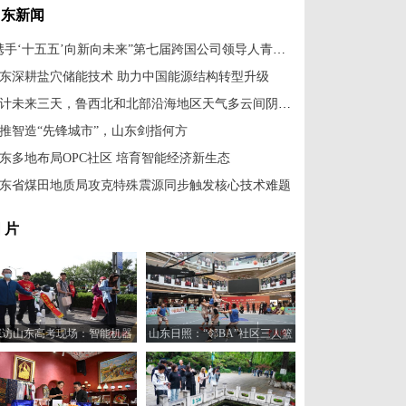
山东新闻
“携手‘十五五’向新向未来”第七届跨国公司领导人青岛峰会开幕
东深耕盐穴储能技术 助力中国能源结构转型升级
预计未来三天，鲁西北和北部沿海地区天气多云间阴局部有雷雨或阵雨
推智造“先锋城市”，山东剑指何方
东多地布局OPC社区 培育智能经济新生态
东省煤田地质局攻克特殊震源同步触发核心技术难题
 片
探访山东高考现场：智能机器
山东日照：“邻BA”社区三人篮
人“趣味护考”
球赛火热开打