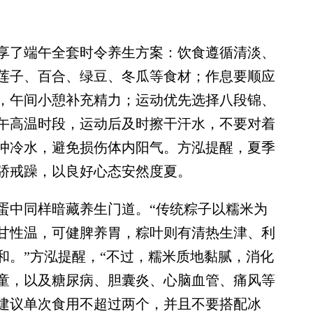
了端午全套时令养生方案：饮食遵循清淡、
莲子、百合、绿豆、冬瓜等食材；作息要顺应
，午间小憩补充精力；运动优先选择八段锦、
午高温时段，运动后及时擦干汗水，不要对着
冲冷水，避免损伤体内阳气。方泓提醒，夏季
骄戒躁，以良好心态安然度夏。
中同样暗藏养生门道。“传统粽子以糯米为
甘性温，可健脾养胃，粽叶则有清热生津、利
和。”方泓提醒，“不过，糯米质地黏腻，消化
童，以及糖尿病、胆囊炎、心脑血管、痛风等
建议单次食用不超过两个，并且不要搭配冰