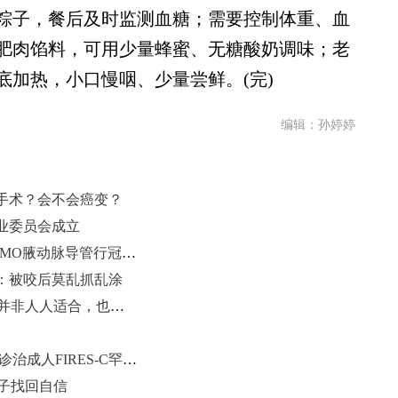
粽子，餐后及时监测血糖；需要控制体重、血
肥肉馅料，可用少量蜂蜜、无糖酸奶调味；老
底加热，小口慢咽、少量尝鲜。(完)
编辑：孙婷婷
手术？会不会癌变？
业委员会成立
国际首例！齐鲁医院完成首例经ECMO腋动脉导管行冠脉介入治疗
：被咬后莫乱抓乱涂
“摘镜手术”勿盲从 医生提醒：手术并非人人适合，也不是一劳永逸
抽丝剥茧破迷局 山东省立医院精准诊治成人FIRES-C罕见脑病
孩子找回自信