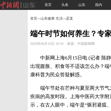
首页
头条
山东
国内
首页
—
山东健康·生活
—正文
端午时节如何养生？专
2026年06月16日 10:59 来源：中国新闻网
中新网上海6月15日电 (记者 陈
出现腹胀、积食等不适该怎么办？端
康科普为民众答疑解惑。
端午节处在芒种与夏至两大节气之
疾病的高发时段。上海中医药大学附
示，在古人眼中，端午是“驱邪避瘟