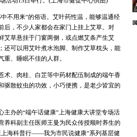
场活动15日举行。(上海市健促中心供图)
中不用来”的俗语。艾叶药性温，能够温通经
前后，不少人家都会在家门上挂上艾草。对
鲜艾草悬挂于门窗两侧，或点燃艾条产生艾
；还可以用艾叶煮水泡脚、制作艾草枕头，能
气重、睡眠不佳的人群。
术、肉桂、白芷等中药材配伍制成的端午香
和驱散蚊虫的功效，小巧便携，是老少皆宜的
主办的“端午话健康”上海健康大讲堂专场活
院营养科副主任医师王曼为民众传授顺时养生的
康上海科普行——我为市民说健康”系列基层健