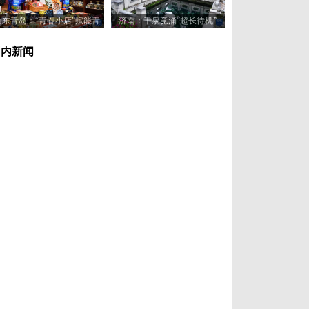
山东青岛：“青春小店”赋能青
济南：千泉竞涌“超长待机”
年创业新活力
国内新闻