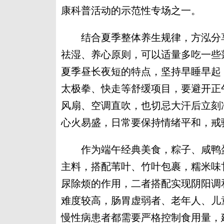
康科普活动的示范性专场之一。
结合夏季整体养生规律，方泓分享
祛湿、养心原则，可以适量多吃一些
夏季昼长夜短的特点，坚持早睡早起
太极拳、快走等舒缓项目，要避开正
风扇、空调直吹，也切忌大汗后立刻
心火易盛，日常要保持情绪平和，戒
作为端午经典美食，粽子、咸鸭蛋
主料，搭配苇叶、竹叶包裹，糯米味
尿除烦的作用，二者搭配实现阴阳调
难度较高，肠胃虚弱者、老年人、儿
慢性病患者都需要严格控制食用量，