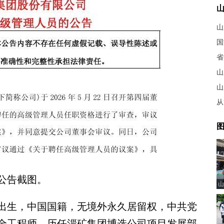
山
山
从
图
公告截图。
山
出生，中国国籍，无境外永久居留权，中共党
全工程师。历任淄矿集团博选公司项目发展部