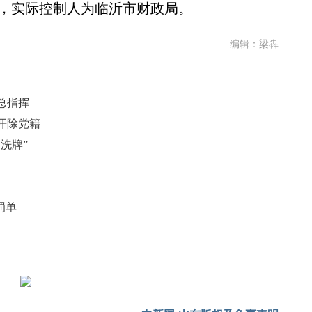
1%，实际控制人为临沂市财政局。
编辑：梁犇
总指挥
开除党籍
洗牌”
罚单