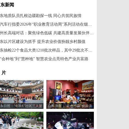
山东新闻
东地质队员扎根边疆勘探一线 同心共筑民族情
国汽车行指委2026年“职业教育活动周”系列活动在烟台举办
省州长高端对话：聚焦绿色低碳 共建高质量发展伙伴关系
东以片区建设为抓手 提升农业价值扮靓乡村颜值
山东抽检22个食品大类1210批次样品，其中29批次不合格
“会种地”到“慧种地” 智慧农业点亮特色产业共富路
 片
东日照：“邻BA”社区三人篮
山东青岛：“青春小店”赋能青
球赛火热开打
年创业新活力