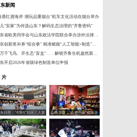
山东新闻
骑遇红酒海岸·潮玩品重烟台”机车文化活动在烟台举办
儿“安家”为何选山东？解码生态治理的“齐鲁密码”
山东省欧美同学会与山东政法学院联合举办涉外法律风险应对座谈会
山东创新奖补券“组合拳” 精准赋能“人工智能+制造”升级
聚万千飞鸟、开生态“盲盒”……解锁齐鲁生机盎然新画卷
东开启2026年省级绿色制造单位申报
 片
东日照：“邻BA”社区三人篮
山东青岛：“青春小店”赋能青
球赛火热开打
年创业新活力