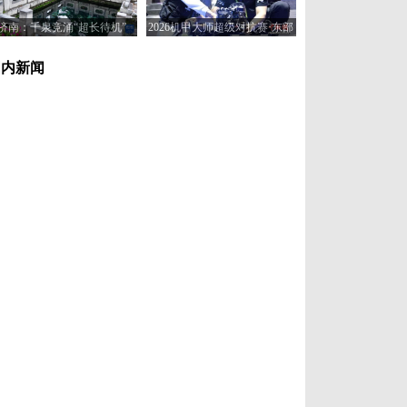
济南：千泉竞涌“超长待机”
2026机甲大师超级对抗赛·东部
赛区在济南开赛
国内新闻