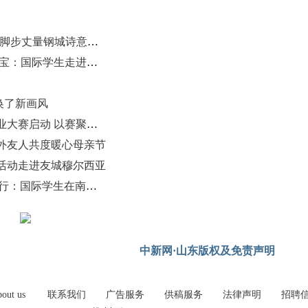
走读山东·感知济南丨多国留学生用脚步丈量钢城诗意与活力
溯源北辛千年文脉 体验华夏农耕瑰宝：国际学生走进莱芜张里街村
换了新画风
第九届中国（济南）新动能创新创业大赛启动 以赛聚才赋能产业升级
外友人共度暖心母亲节
活动走进友城穆尔西亚
“泉城劳动·世界青年”五一志愿服务行：国际学生在南山种下友谊林
中新网·山东版权及免责声明
out us
联系我们
广告服务
供稿服务
法律声明
招聘