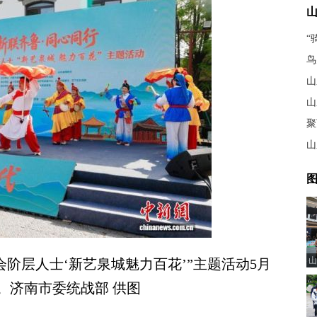
“
鸟
山
图
山
层人士‘新艺泉城魅力百花’”主题活动5月
。济南市委统战部 供图