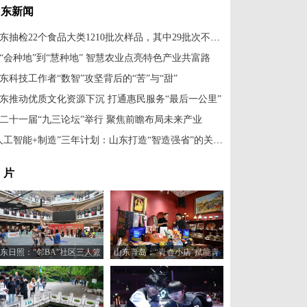
山东新闻
山东抽检22个食品大类1210批次样品，其中29批次不合格
“会种地”到“慧种地” 智慧农业点亮特色产业共富路
东科技工作者“数智”攻坚背后的“苦”与“甜”
东推动优质文化资源下沉 打通惠民服务“最后一公里”
二十一届“九三论坛”举行 聚焦前瞻布局未来产业
“人工智能+制造”三年计划：山东打造“智造强省”的关键一步
 片
东日照：“邻BA”社区三人篮
山东青岛：“青春小店”赋能青
球赛火热开打
年创业新活力