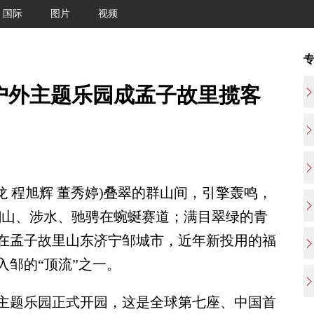
国际
图片
视频
色户外主题乐园成孟子故里揽客
 程旭辉 董秀婷)叠翠的群山间，引擎轰鸣，
车翻山、涉水、驰骋在蜿蜒赛道；满目翠绿的青
在孟子故里山东济宁邹城市，近年新投用的福
邹的“顶流”之一。
外主题乐园正式开园，这是全球第七座、中国首