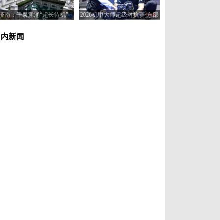
济南：千泉竞涌“超长待机”
2026机甲大师超级对抗赛·东部
赛区在济南开赛
国内新闻