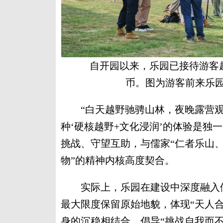
自开园以来，乐园已接待游客超过
币。图为游客前来乐
“白天越野驰骋山林，夜晚露营观
种‘硬核越野+文化浸润’的体验是独
挑战、守望互助，与儒家“仁者乐山、
物”的精神内核高度契合。
实际上，乐园在建设中深度融入儒
最大限度保留原始地貌，体现“天人
身的沉稳相结合，倡导“挑战自我而不