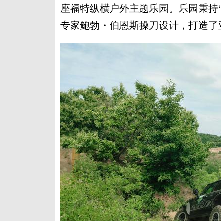
座福特纵横户外主题乐园。乐园秉持
专家鲍勃・伯恩斯操刀设计，打造了