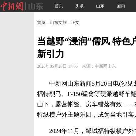
首页
头条
山东
国内
首页
—
山东文旅
—正文
当越野“浸润”儒风 特
新引力
2026年05月20日 17:05 来源：中新网山东
中新网山东新闻5月20日电(沙见龙
福特烈马、F-150猛禽等硬派越野
山下，露营帐篷、房车错落有致……
特纵横户外主题乐园，成为当地引客入
2024年11月，邹城福特纵横户