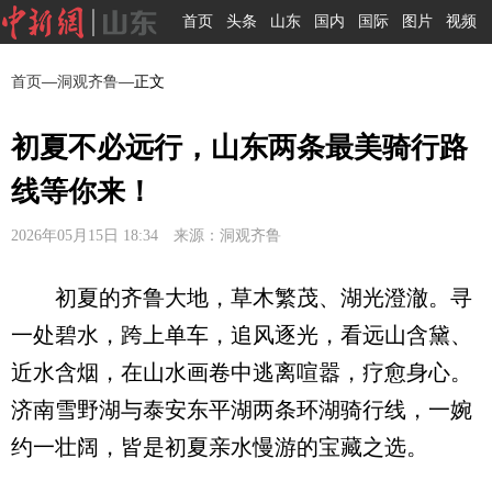
首页
头条
山东
国内
国际
图片
视频
首页
—
洞观齐鲁
—正文
初夏不必远行，山东两条最美骑行路
线等你来！
2026年05月15日 18:34 来源：洞观齐鲁
初夏的齐鲁大地，草木繁茂、湖光澄澈。寻
一处碧水，跨上单车，追风逐光，看远山含黛、
近水含烟，在山水画卷中逃离喧嚣，疗愈身心。
济南雪野湖与泰安东平湖两条环湖骑行线，一婉
约一壮阔，皆是初夏亲水慢游的宝藏之选。