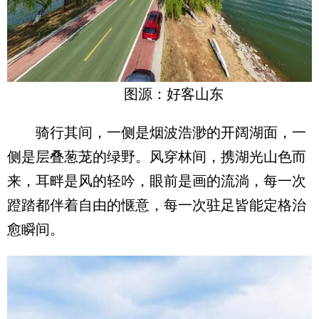
图源：好客山东
骑行其间，一侧是烟波浩渺的开阔湖面，一
侧是层叠葱茏的绿野。风穿林间，携湖光山色而
来，耳畔是风的轻吟，眼前是画的流淌，每一次
蹬踏都伴着自由的惬意，每一次驻足皆能定格治
愈瞬间。