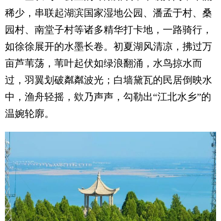
稀少，串联起湖滨国家湿地公园、潘孟于村、桑
园村、南堂子村等诸多精华打卡地，一路骑行，
如徐徐展开的水墨长卷。初夏湖风清凉，拂过万
亩芦苇荡，苇叶起伏如绿浪翻涌，水鸟掠水而
过，羽翼划破粼粼波光；白墙黛瓦的民居倒映水
中，渔舟轻摇，欸乃声声，勾勒出“江北水乡”的
温婉轮廓。