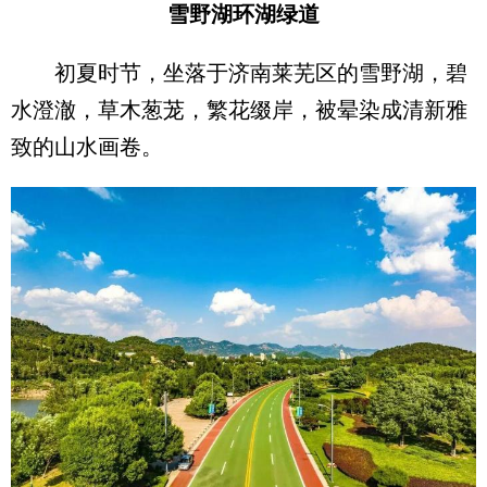
雪野湖环湖绿道
初夏时节，坐落于济南莱芜区的雪野湖，碧
水澄澈，草木葱茏，繁花缀岸，被晕染成清新雅
致的山水画卷。