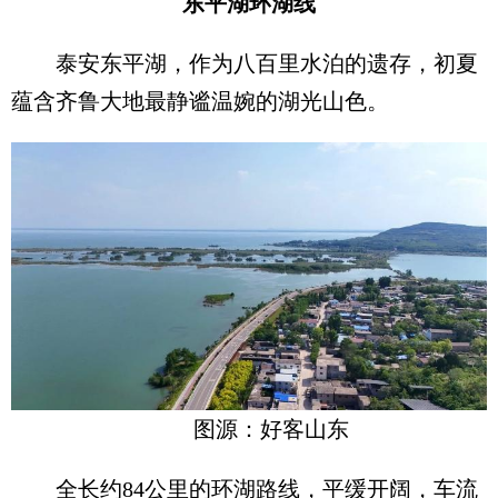
东平湖环湖线
泰安东平湖，作为八百里水泊的遗存，初夏
蕴含齐鲁大地最静谧温婉的湖光山色。
图源：好客山东
全长约84公里的环湖路线，平缓开阔，车流