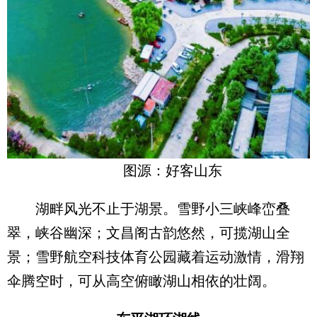
图源：好客山东
湖畔风光不止于湖景。雪野小三峡峰峦叠
翠，峡谷幽深；文昌阁古韵悠然，可揽湖山全
景；雪野航空科技体育公园藏着运动激情，滑翔
伞腾空时，可从高空俯瞰湖山相依的壮阔。