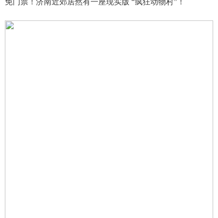
免门票！济南近郊居然有一座现实版 “疯狂动物村”！