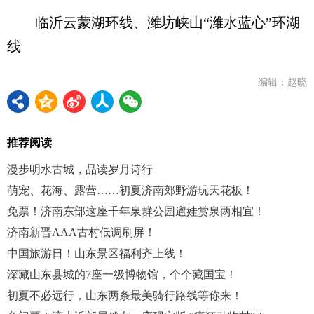
临沂云蒙湖环线、潍坊峡山“潍水蓝心”环湖
线
编辑：赵晓
推荐阅读
漫步明水古城，品读岁月诗行
萌宠、花海、露营……初夏济南郊野游玩天花板！
免票！济南东部这座千年泉群公园遛娃赏泉两相宜！
济南新晋AAA古村低调刷屏！
中国旅游日！山东景区福利齐上线！
深藏山东县城的7座一级博物馆，个个藏国宝！
初夏不必远行，山东两条最美骑行路线等你来！