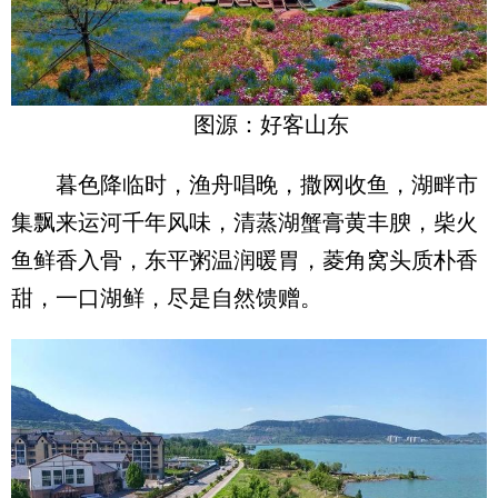
图源：好客山东
暮色降临时，渔舟唱晚，撒网收鱼，湖畔市
集飘来运河千年风味，清蒸湖蟹膏黄丰腴，柴火
鱼鲜香入骨，东平粥温润暖胃，菱角窝头质朴香
甜，一口湖鲜，尽是自然馈赠。