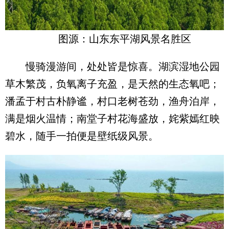
图源：山东东平湖风景名胜区
慢骑漫游间，处处皆是惊喜。湖滨湿地公园
草木繁茂，负氧离子充盈，是天然的生态氧吧；
潘孟于村古朴静谧，村口老树苍劲，渔舟泊岸，
满是烟火温情；南堂子村花海盛放，姹紫嫣红映
碧水，随手一拍便是壁纸级风景。