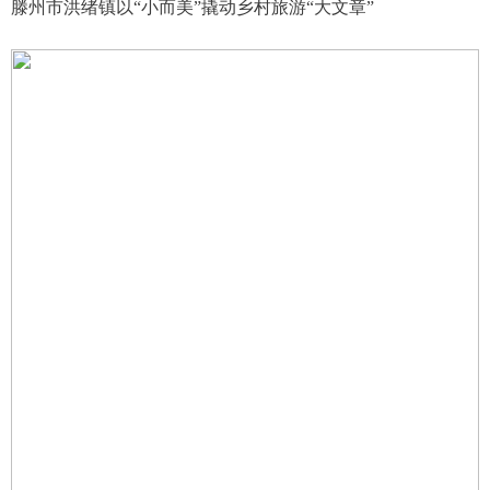
滕州市洪绪镇以“小而美”撬动乡村旅游“大文章”