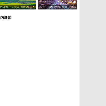
西洋县：朱鹮花间舞 春色入
南京：夜樱盛放扮靓城市河畔
画来
国内新闻