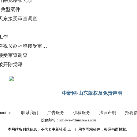
开除党籍和公职
题典型案件
天东接受审查调查
工作
国家税务总局青岛市税务局原一级巡视员赵福增接受审查调查
接受审查调查
被开除党籍
中新网·山东版权及免责声明
out us
联系我们
广告服务
供稿服务
法律声明
招聘
投稿邮箱：sdnews@chinanews.com
本网站所刊载信息，不代表中新社观点。 刊用本网站稿件，务经书面授权。