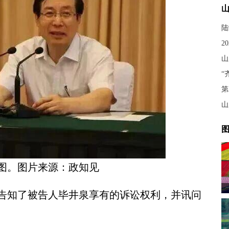
陆
2
山
第
山
图
图。图片来源：政知见
知了被告人毕井泉享有的诉讼权利，并讯问