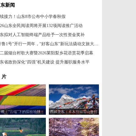
山东新闻
续接力！山东8市公布中小学春秋假
026山东全民阅读周将开展132项阅读推广活动
东拟对人工智能终端产品给予一次性资金奖补
“齐鲁1号”开行一周年，“好客山东”新玩法撬动文旅大消费
二届烟台村歌大赛暨2026莱阳梨乡花语赏花季启幕
东省政协深化“四强”机关建设 提升履职服务水平
 片
瞰！“云端”下的缤纷地球
西藏亚东：卓木拉日雪山春日
风光美如画