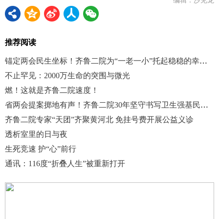
编辑：沙见龙
推荐阅读
锚定两会民生坐标！齐鲁二院为“一老一小”托起稳稳的幸福！
不止罕见：2000万生命的突围与微光
燃！这就是齐鲁二院速度！
省两会提案掷地有声！齐鲁二院30年坚守书写卫生强基民生答卷
齐鲁二院专家“天团”齐聚黄河北 免挂号费开展公益义诊
透析室里的日与夜
生死竞速 护“心”前行
通讯：116度“折叠人生”被重新打开