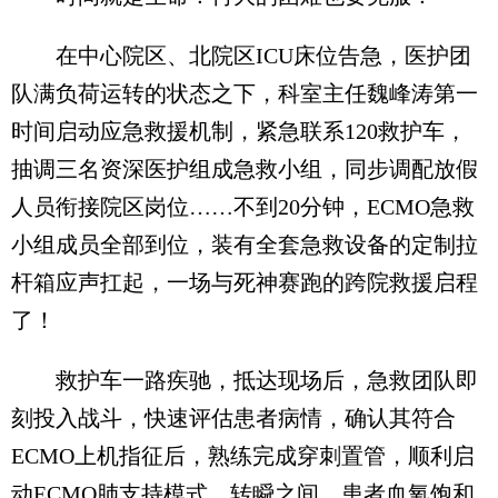
在中心院区、北院区ICU床位告急，医护团
队满负荷运转的状态之下，科室主任魏峰涛第一
时间启动应急救援机制，紧急联系120救护车，
抽调三名资深医护组成急救小组，同步调配放假
人员衔接院区岗位……不到20分钟，ECMO急救
小组成员全部到位，装有全套急救设备的定制拉
杆箱应声扛起，一场与死神赛跑的跨院救援启程
了！
救护车一路疾驰，抵达现场后，急救团队即
刻投入战斗，快速评估患者病情，确认其符合
ECMO上机指征后，熟练完成穿刺置管，顺利启
动ECMO肺支持模式。转瞬之间，患者血氧饱和