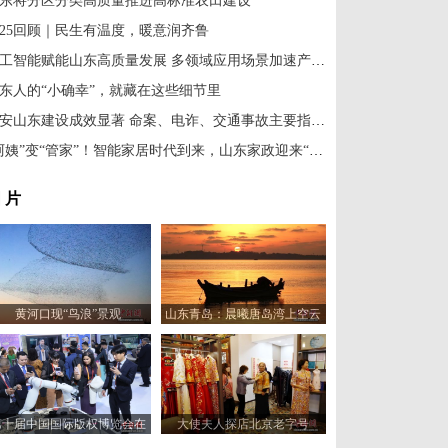
东将分区分类高质量推进高标准农田建设
025回顾｜民生有温度，暖意润齐鲁
人工智能赋能山东高质量发展 多领域应用场景加速产业升级
东人的“小确幸”，就藏在这些细节里
平安山东建设成效显著 命案、电诈、交通事故主要指标全面下降
“阿姨”变“管家”！智能家居时代到来，山东家政迎来“升维”革命
 片
黄河口现“鸟浪”景观
山东青岛：晨曦唐岛湾上空云
霞变幻 宛如油画
第十届中国国际版权博览会在
大使夫人探店北京老字号
山东青岛开幕