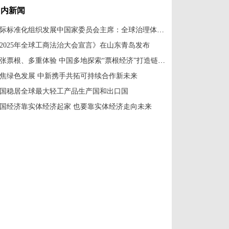
国内新闻
国际标准化组织发展中国家委员会主席：全球治理体系改革应共建共享
2025年全球工商法治大会宣言》在山东青岛发布
一张票根、多重体验 中国多地探索“票根经济”打造链式消费新场景
焦绿色发展 中新携手共拓可持续合作新未来
国稳居全球最大轻工产品生产国和出口国
国经济靠实体经济起家 也要靠实体经济走向未来