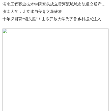
济南工程职业技术学院牵头成立黄河流域城市轨道交通产教融合共同体
济南大学：让党建与美育之花盛放
十年深耕育“领头雁”！山东开放大学为齐鲁乡村振兴注入人才活水