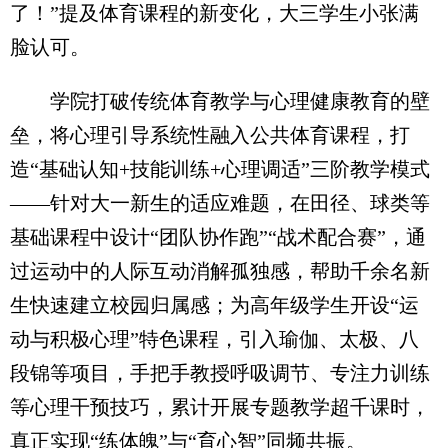
了！”提及体育课程的新变化，大三学生小张满
脸认可。
学院打破传统体育教学与心理健康教育的壁
垒，将心理引导系统性融入公共体育课程，打
造“基础认知+技能训练+心理调适”三阶教学模式
——针对大一新生的适应难题，在田径、球类等
基础课程中设计“团队协作跑”“战术配合赛”，通
过运动中的人际互动消解孤独感，帮助千余名新
生快速建立校园归属感；为高年级学生开设“运
动与积极心理”特色课程，引入瑜伽、太极、八
段锦等项目，手把手教授呼吸调节、专注力训练
等心理干预技巧，累计开展专题教学超千课时，
真正实现“练体魄”与“育心智”同频共振。