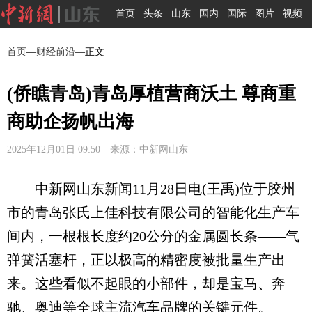
首页
头条
山东
国内
国际
图片
视频
首页
—
财经前沿
—正文
(侨瞧青岛)青岛厚植营商沃土 尊商重
商助企扬帆出海
2025年12月01日 09:50 来源：中新网山东
中新网山东新闻11月28日电(王禹)位于胶州
市的青岛张氏上佳科技有限公司的智能化生产车
间内，一根根长度约20公分的金属圆长条——气
弹簧活塞杆，正以极高的精密度被批量生产出
来。这些看似不起眼的小部件，却是宝马、奔
驰、奥迪等全球主流汽车品牌的关键元件。