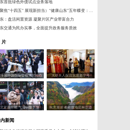
东首批绿色外债试点业务落地
（聚焦“十四五” 展现新担当）“健康山东”五年蝶变：医疗服务提质增效
东：盘活闲置资源 凝聚片区产业带富合力
东交通为民办实事，全面提升政务服务质效
 片
第十届中国国际版权博览会在
大使夫人探店北京老字号
山东青岛开幕
北京遇寒潮 气温明显下降
秋意渐浓 秦岭腹地层林尽染
国内新闻