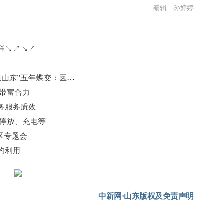
编辑：孙婷婷
样↘↗↘↗
（聚焦“十四五” 展现新担当）“健康山东”五年蝶变：医疗服务提质增效
业带富合力
务服务质效
车停放、充电等
区专题会
约利用
中新网·山东版权及免责声明