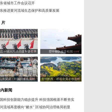
东省城市工作会议召开
东推进黄河流域生态保护和高质量发展
 片
纪念中国人民抗日战争暨世界
空中梯队接受检阅
反法西斯战争胜利80周年大会
举行
山东荣成：秋捕归来鱼满舱
贵州黔西：稻谷金黄丰收在即
国内新闻
国科技创新能力稳步提升 科技强国根基不断夯实
河流域再度横向“赌水” 区域协同治理格局初显