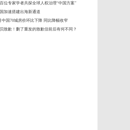
百位专家学者共探全球人权治理“中国方案”
国加速搭建出海新通道
月中国70城房价环比下降 同比降幅收窄
贝致歉！删了重发的致歉信前后有何不同？