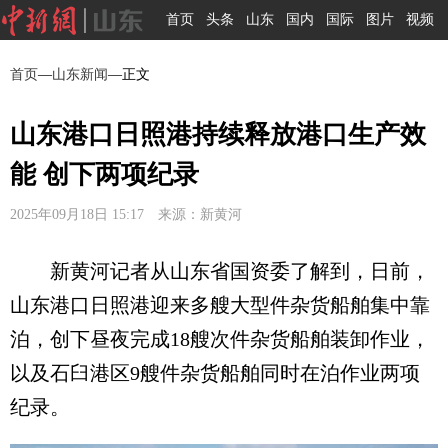
首页
头条
山东
国内
国际
图片
视频
首页
—
山东新闻
—正文
山东港口日照港持续释放港口生产效
能 创下两项纪录
2025年09月18日 15:17 来源：新黄河
新黄河记者从山东省国资委了解到，日前，
山东港口日照港迎来多艘大型件杂货船舶集中靠
泊，创下昼夜完成18艘次件杂货船舶装卸作业，
以及石臼港区9艘件杂货船舶同时在泊作业两项
纪录。