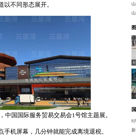
道以不同形态展开。
山
山
图
钢园，中国国际服务贸易交易会1号馆主题展。
8
新
手机屏幕，几分钟就能完成离境退税。