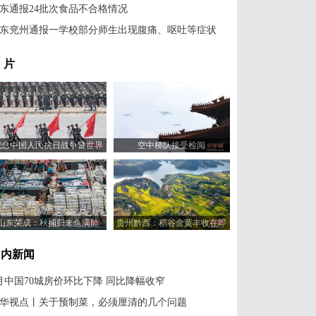
东通报24批次食品不合格情况
东兖州通报一学校部分师生出现腹痛、呕吐等症状
 片
纪念中国人民抗日战争暨世界
空中梯队接受检阅
反法西斯战争胜利80周年大会
举行
山东荣成：秋捕归来鱼满舱
贵州黔西：稻谷金黄丰收在即
国内新闻
月中国70城房价环比下降 同比降幅收窄
华视点丨关于预制菜，必须厘清的几个问题