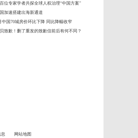
百位专家学者共探全球人权治理“中国方案”
国加速搭建出海新通道
月中国70城房价环比下降 同比降幅收窄
贝致歉！删了重发的致歉信前后有何不同？
信息
网站地图