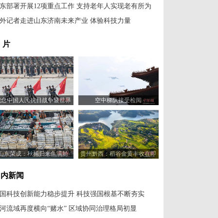
东部署开展12项重点工作 支持老年人实现老有所为
外记者走进山东济南未来产业 体验科技力量
 片
纪念中国人民抗日战争暨世界
空中梯队接受检阅
反法西斯战争胜利80周年大会
举行
山东荣成：秋捕归来鱼满舱
贵州黔西：稻谷金黄丰收在即
国内新闻
国科技创新能力稳步提升 科技强国根基不断夯实
河流域再度横向“赌水” 区域协同治理格局初显