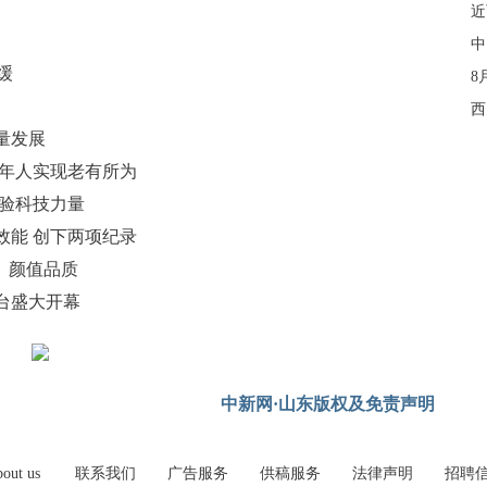
近
中
缓
8
西
量发展
老年人实现老有所为
体验科技力量
效能 创下两项纪录
、颜值品质
烟台盛大开幕
中新网·山东版权及免责声明
out us
联系我们
广告服务
供稿服务
法律声明
招聘