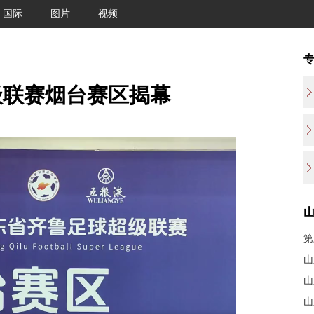
国际
图片
视频
级联赛烟台赛区揭幕
第
山
山
山