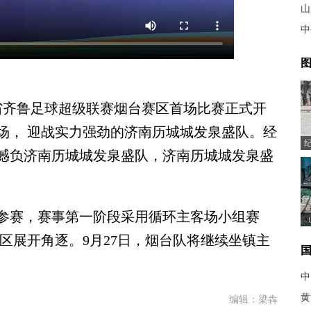
山
中
图
东省齐鲁足球超级联赛烟台赛区首场比赛正式开
场， 迎战实力强劲的济南历城城发泉盛队。经
3憾负济南历城城发泉盛队，济南历城城发泉盛
参赛，赛事第一阶段采用循环主客场小组赛
个赛区展开角逐。9月27日，烟台队将继续坐镇主
中
黄
编辑：梁犇