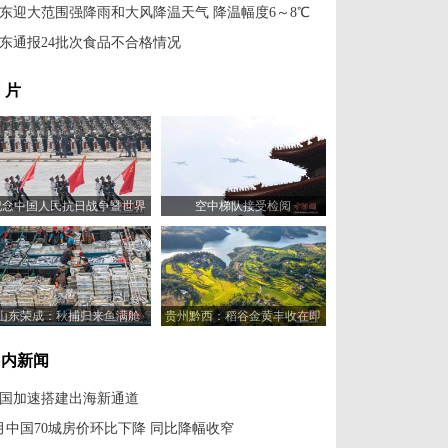
东迎大范围强降雨和大风降温天气 降温幅度6～8℃
东通报24批次食品不合格情况
 片
纪念中国人民抗日战争暨世界
空中梯队接受检阅
反法西斯战争胜利80周年大会
举行
山东荣成：秋捕归来鱼满舱
贵州黔西：稻谷金黄丰收在即
国内新闻
国加速搭建出海新通道
月中国70城房价环比下降 同比降幅收窄