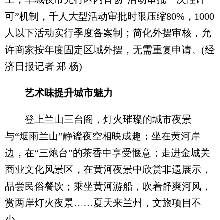
可”机制，千人大型活动审批时限压缩80%，1000
人以下活动实行季度备案制；简化外摆审核，允
许商家按年度固定区域外摆，无需重复申请。(经
济日报记者 郑 杨)
艺术味提升城市魅力
登上兰山三台阁，灯火璀璨的城市夜景
与“烟雨兰山”静谧夜空相映成趣；坐在黄河岸
边，在“三炮台”的茶香中享受惬意；走进金城关
商业文化风景区，在黄河夜景中欣赏非遗展示，
品尝民俗餐饮；乘坐黄河游船，吹着舒爽河风，
赏两岸灯火夜景……夏天来兰州，文旅项目不
少。