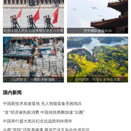
纪念中国人民抗日战争暨世界反法西斯
空中梯队接受检阅
战争胜利80周年大会举行
山东荣成：秋捕归来鱼满舱
贵州黔西：稻谷金黄丰收在即
国内新闻
中国新技术加速落地 无人智能装备亮相阅兵
“首”经济催热新消费 中国传统商圈加速“出圈”
中国举行盛大阅兵纪念抗战胜利80周年
台商“登陆”话医养健康 两岸产业互补合作成共识