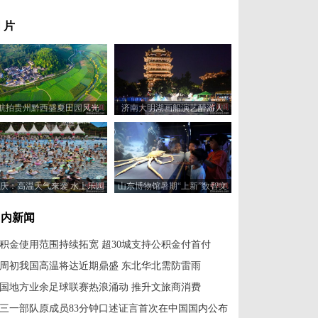
 片
航拍贵州黔西盛夏田园风光
济南大明湖画船演艺醉游人
庆：高温天气来袭 水上乐园
山东博物馆暑期“上新”数智文
成消暑纳凉好去处
化展厅
国内新闻
积金使用范围持续拓宽 超30城支持公积金付首付
周初我国高温将达近期鼎盛 东北华北需防雷雨
国地方业余足球联赛热浪涌动 推升文旅商消费
三一部队原成员83分钟口述证言首次在中国国内公布