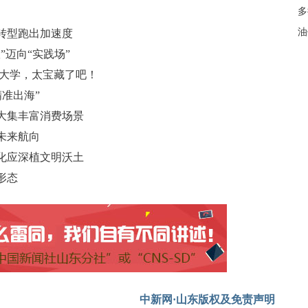
多
油
业转型跑出加速度
”迈向“实践场”
东大学，太宝藏了吧！
精准出海”
大集丰富消费场景
未来航向
化应深植文明沃土
形态
中新网·山东版权及免责声明