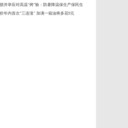
措并举应对高温“烤”验：防暑降温保生产保民生
价年内首次“三连涨” 加满一箱油将多花9元