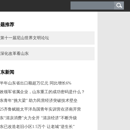
专题推荐
第十一届尼山世界文明论坛
深化改革看山东
山东新闻
半年山东省出口额超万亿元 同比增长6%
效领军省属企业，山东重工的成功密码是什么？
东青年“挑大梁” 助力民营经济突破技术壁垒
025齐鲁赋能太平洋岛国青年实训营在济南开营
东“清凉消费”火力全开 “清凉经济”不断升级
东已改造老旧小区1.5万个 让老城“逆生长”